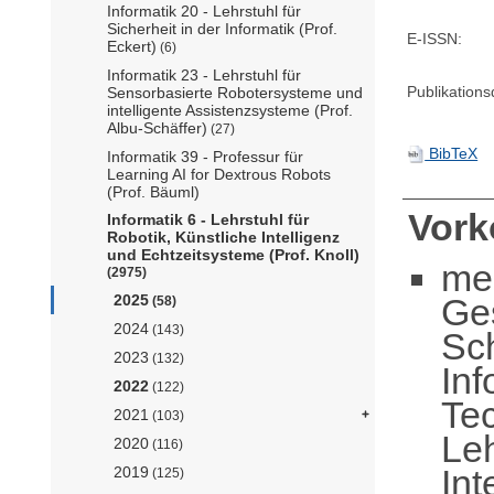
Informatik 20 - Lehrstuhl für
Sicherheit in der Informatik (Prof.
E-ISSN:
Eckert)
(6)
Informatik 23 - Lehrstuhl für
Publikation
Sensorbasierte Robotersysteme und
intelligente Assistenzsysteme (Prof.
Albu-Schäffer)
(27)
BibTeX
Informatik 39 - Professur für
Learning AI for Dextrous Robots
(Prof. Bäuml)
Vor
Informatik 6 - Lehrstuhl für
Robotik, Künstliche Intelligenz
und Echtzeitsysteme (Prof. Knoll)
me
(2975)
Ge
2025
(58)
2024
(143)
Sc
2023
(132)
Inf
2022
(122)
Te
2021
(103)
Leh
2020
(116)
Int
2019
(125)