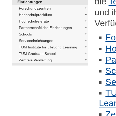
die
T
Einrichtungen
Forschungszentren
und i
Hochschulpräsidium
Verfü
Hochschulreferate
Partnerschaftliche Einrichtungen
Schools
Fo
Serviceeinrichtungen
Ho
TUM Institute for LifeLong Learning
TUM Graduate School
Pa
Zentrale Verwaltung
Sc
Se
TU
Lea
Ze