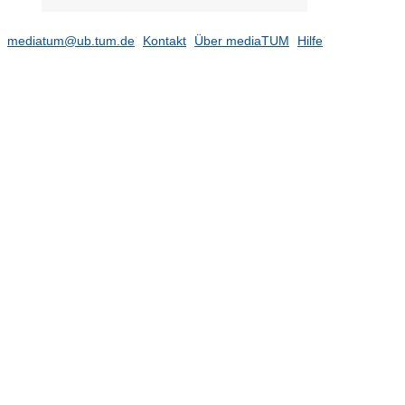
2016
(7)
mediatum@ub.tum.de
2015
Kontakt
Über mediaTUM
Hilfe
(7)
2014
(5)
2013
(5)
2012
(7)
2011
(6)
2010
(6)
2009
(1)
Professur für Formelles und
informelles Lernen (Prof. Lewalter)
(132)
Professur für Kognitions- und
Entwicklungspsychologie (Prof.
Ruggeri)
(49)
Professur für Learning Sciences and
Educational Design Technologies
(Prof. Dr. Anna Keune)
(109)
Professur für Psychology of
Teaching and Learning (Prof.
Holzberger)
(268)