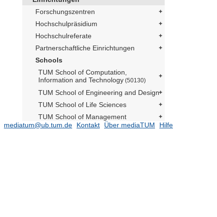
Forschungszentren
Hochschulpräsidium
Hochschulreferate
Partnerschaftliche Einrichtungen
Schools
TUM School of Computation,
Information and Technology
(50130)
TUM School of Engineering and Design
TUM School of Life Sciences
TUM School of Management
mediatum@ub.tum.de
Kontakt
Über mediaTUM
Hilfe
TUM School of Medicine and Health
TUM School of Natural Sciences
(16479)
TUM School of Social Sciences and
Technology
(10784)
Schülerforschungszentrum
Berchtesgadener Land
Prüfungsarbeiten
(275)
Departments
(6607)