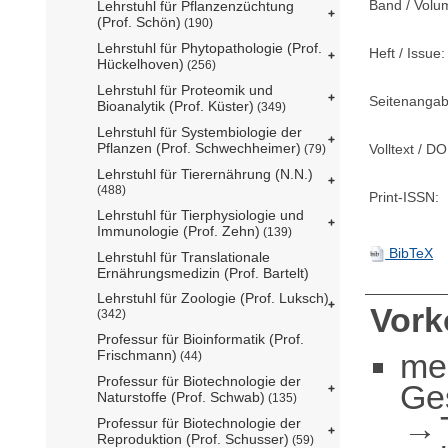
Band / Volu
Lehrstuhl für Pflanzenzüchtung
(Prof. Schön)
(190)
Lehrstuhl für Phytopathologie (Prof.
Heft / Issue:
Hückelhoven)
(256)
Lehrstuhl für Proteomik und
Seitenangab
Bioanalytik (Prof. Küster)
(349)
Lehrstuhl für Systembiologie der
Pflanzen (Prof. Schwechheimer)
Volltext / DO
(79)
Lehrstuhl für Tierernährung (N.N.)
(488)
Print-ISSN:
Lehrstuhl für Tierphysiologie und
Immunologie (Prof. Zehn)
(139)
BibTeX
Lehrstuhl für Translationale
Ernährungsmedizin (Prof. Bartelt)
Lehrstuhl für Zoologie (Prof. Luksch)
Vor
(342)
Professur für Bioinformatik (Prof.
me
Frischmann)
(44)
Professur für Biotechnologie der
Ge
Naturstoffe (Prof. Schwab)
(135)
Professur für Biotechnologie der
Reproduktion (Prof. Schusser)
(59)