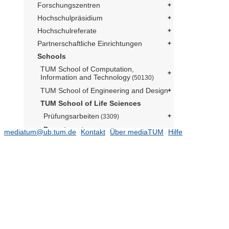
Forschungszentren
Hochschulpräsidium
Hochschulreferate
Partnerschaftliche Einrichtungen
Schools
TUM School of Computation,
Information and Technology
(50130)
TUM School of Engineering and Design
TUM School of Life Sciences
Prüfungsarbeiten
(3309)
Departments
mediatum@ub.tum.de
Kontakt
Über mediaTUM
Hilfe
Life Science Engineering
(8926)
Life Science Systems
(8092)
Molecular Life Sciences
(6552)
Biotechnologie der Nutztiere (Prof.
Schusser komm.)
(132)
Lehrstuhl für Biologische Chemie
(Prof. Skerra)
(70)
Lehrstuhl für Botanik (N.N.)
(132)