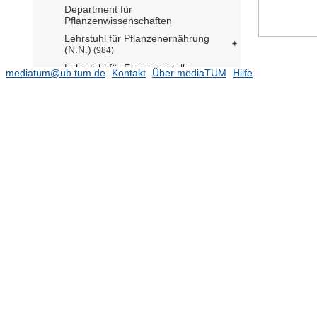
Department für
Pflanzenwissenschaften
Lehrstuhl für Pflanzenernährung
(N.N.)
(984)
Lehrstuhl für Experimentelle
mediatum@ub.tum.de
Kontakt
Über mediaTUM
Hilfe
Bioinformatik (N.N.)
(89)
Department für Tierwissenschaften
Department Ingenieurwissenschaften
für Lebensmittel und biogene
Rohstoffe (Life Science Engineering)
Professorship Fluiddynamik
komplexer Biosysteme (N.N.)
(2)
Fachgebiet Angewandte Holzbiologie
(N.N.)
Fachgebiet Forstgenetik (N.N.)
Fachgebiet Limnologie (Prof. Melzer)
Fachgebiet Obstbau (Prof. Schwab
komm.)
(116)
Fachgebiet Ökotoxikologie (N.N.)
Lehrstuhl für Mikrobielle Ökologie
(Prof. Pester)
(193)