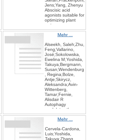
Stefan;Frackenpohl,
Jens;Yang, Zhenyu
Abscisic acid
agonists suitable for
optimizing plant
water use
Frontiers in Plant
Mehr ...
Science
2023
Alseekh, Saleh;Zhu,
13
Feng;Vallarino,
José;Sokolowska,
Ewelina M;Yoshida,
Takuya;Bergmann,
Susan;Wendenburg
, Regina;Bolze,
Antje;Skirycz,
Aleksandra;Avin-
Wittenberg,
Tamar;Fernie,
Alisdair R
Autophagy
modulates the
metabolism and
Mehr ...
growth of tomato
fruit during
Cervela-Cardona,
development
Luis;Yoshida,
Horticulture
Takuya;Zhang,
Research