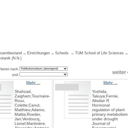
samtbestand
Einrichtungen
Schools
TUM School of Life Sciences
Botanik (N.N.)
rtieren nach:
weiter
und:
Mehr ...
Mehr ...
Shahzad,
Yoshida,
Zaigham;Tournaire‐
Takuya;Fernie,
Roux,
Alisdair R
Colette;Canut,
Hormonal
Matthieu;Adamo,
regulation of plant
Mattia;Roeder,
primary metabolism
Jan;Verdoucq,
under drought
Lionel;Martinière,
Journal of