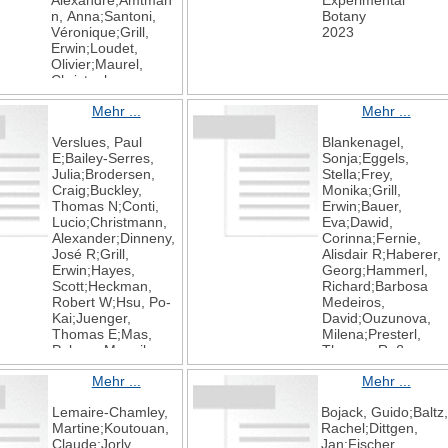
Alexandre;Amtman
Experimental
n, Anna;Santoni,
Botany
Véronique;Grill,
2023
Erwin;Loudet,
Olivier;Maurel,
Christophe
Protein kinase
Mehr ...
Mehr ...
SnRK2
.
4 is a key
regulator of
Verslues, Paul
Blankenagel,
aquaporins and
E;Bailey-Serres,
Sonja;Eggels,
root hydraulics in
Julia;Brodersen,
Stella;Frey,
Arabidopsis
Craig;Buckley,
Monika;Grill,
The Plant Journal
Thomas N;Conti,
Erwin;Bauer,
2023
Lucio;Christmann,
Eva;Dawid,
Alexander;Dinneny,
Corinna;Fernie,
José R;Grill,
Alisdair R;Haberer,
Erwin;Hayes,
Georg;Hammerl,
Scott;Heckman,
Richard;Barbosa
Robert W;Hsu, Po-
Medeiros,
Kai;Juenger,
David;Ouzunova,
Thomas E;Mas,
Milena;Presterl,
Paloma;Munnik,
Thomas;Ruß,
Teun;Nelissen,
Victoria;Schäufele,
Mehr ...
Mehr ...
Hilde;Sack,
Rudi;Schlüter,
Lawren;Schroeder,
Urte;Tardieu,
Lemaire-Chamley,
Bojack, Guido;Baltz,
Julian I;Testerink,
Francois;Urbany,
Martine;Koutouan,
Rachel;Dittgen,
Christa;Tyerman,
Claude;Urzinger,
Claude;Jorly,
Jan;Fischer,
Stephen
Sebastian;Weber,