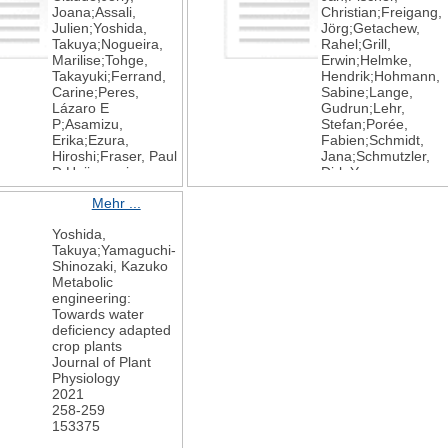
Joana;Assali,
Christian;Freigang,
D;Umezawa,
Andreas P
Julien;Yoshida,
Jörg;Getachew,
Taishi;Wigge, Philip
M;Schön, Chris-
Takuya;Nogueira,
Rahel;Grill,
A
Carolin;Avramova,
Marilise;Tohge,
Erwin;Helmke,
Burning questions
Viktoriya
Takayuki;Ferrand,
Hendrik;Hohmann,
for a warming and
Natural alleles of
Carine;Peres,
Sabine;Lange,
changing world: 15
the abscisic acid
Lázaro E
Gudrun;Lehr,
unknowns in plant
catabolism gene
P;Asamizu,
Stefan;Porée,
abiotic stress
ZmAbh4
modulate
Erika;Ezura,
Fabien;Schmidt,
The Plant Cell
water use efficiency
Hiroshi;Fraser, Paul
Jana;Schmutzler,
2022
and carbon isotope
D;Hajirezaei,
Dirk;Yang,
discrimination in
Mohammad-
Zhenyu;Frackenpo
maize
Mehr ...
Reza;Fernie,
l, Jens
The Plant Cell
Alisdair R;Rothan,
Synthesis and
2022
Yoshida,
Christophe
Exploration of
34
Takuya;Yamaguchi-
A Chimeric TGA
Abscisic Acid
10
Shinozaki, Kazuko
Repressor Slows
Receptor Agonists
3860-3872
Metabolic
Down Fruit
Against Dought
engineering:
Maturation and
Stress by Adding
Towards water
Ripening in Tomato
Constraint to a
deficiency adapted
Plant and Cell
Tetrahydroquinoline
crop plants
Physiology
‐Based Lead
Journal of Plant
2021
Structure
Physiology
63
European Journal
2021
1
of Organic
258-259
120-134
Chemistry
153375
2021
2021