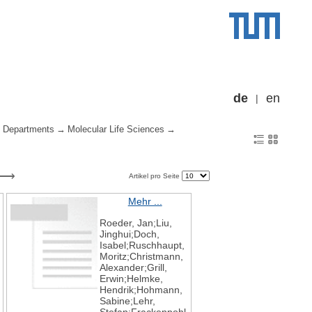
de
en
Departments
Molecular Life Sciences
Artikel pro Seite
Mehr ...
Roeder, Jan;Liu,
Jinghui;Doch,
Isabel;Ruschhaupt,
Moritz;Christmann,
Alexander;Grill,
Erwin;Helmke,
Hendrik;Hohmann,
Sabine;Lehr,