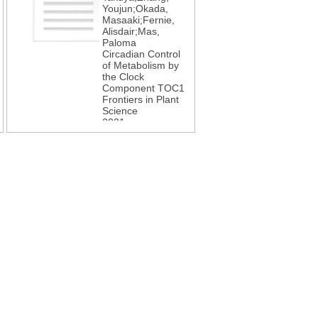
Youjun;Okada,
2022
Masaaki;Fernie,
Alisdair;Mas,
Paloma
Circadian Control
of Metabolism by
the Clock
Component TOC1
Frontiers in Plant
Science
2021
h
12