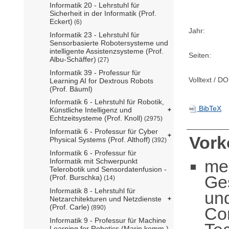
Informatik 20 - Lehrstuhl für
Sicherheit in der Informatik (Prof.
Eckert)
(6)
Jahr:
Informatik 23 - Lehrstuhl für
Sensorbasierte Robotersysteme und
intelligente Assistenzsysteme (Prof.
Seiten:
Albu-Schäffer)
(27)
Informatik 39 - Professur für
Volltext / DO
Learning AI for Dextrous Robots
(Prof. Bäuml)
Informatik 6 - Lehrstuhl für Robotik,
BibTeX
Künstliche Intelligenz und
Echtzeitsysteme (Prof. Knoll)
(2975)
Informatik 6 - Professur für Cyber
Vor
Physical Systems (Prof. Althoff)
(392)
Informatik 6 - Professur für
me
Informatik mit Schwerpunkt
Telerobotik und Sensordatenfusion -
Ge
(Prof. Burschka)
(14)
Informatik 8 - Lehrstuhl für
un
Netzarchitekturen und Netzdienste
(Prof. Carle)
Com
(890)
Informatik 9 - Professur für Machine
Learning for Robotics (Marin komm.)