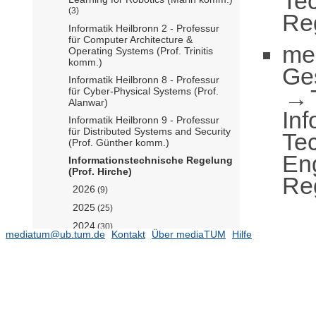
Te
(3)
Reg
Informatik Heilbronn 2 - Professur
für Computer Architecture &
me
Operating Systems (Prof. Trinitis
komm.)
Ge
Informatik Heilbronn 8 - Professur
für Cyber-Physical Systems (Prof.
Alanwar)
Inf
Informatik Heilbronn 9 - Professur
für Distributed Systems and Security
Te
(Prof. Günther komm.)
En
Informationstechnische Regelung
(Prof. Hirche)
Reg
2026
(9)
2025
(25)
2024
(30)
mediatum@ub.tum.de
Kontakt
Über mediaTUM
Hilfe
2023
(27)
2022
(24)
2021
(31)
2020
(45)