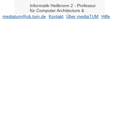
Informatik Heilbronn 2 - Professur
für Computer Architecture &
Operating Systems (Prof. Trinitis
mediatum@ub.tum.de
Kontakt
Über mediaTUM
Hilfe
komm.)
Informatik Heilbronn 8 - Professur
für Cyber-Physical Systems (Prof.
Alanwar)
Informatik Heilbronn 9 - Professur
für Distributed Systems and Security
(Prof. Günther komm.)
Informationstechnische Regelung
(Prof. Hirche)
Integrierte Systeme (Prof.
Herkersdorf)
(434)
Intelligent Bio-Robotic Systems
(Prof. Masia)
(171)
Kognitive Systeme (Prof. Cheng)
(379)
Kommunikationsnetze (Prof.
Kellerer)
(1469)
Leitungsgebundene
Übertragungstechnik (Prof. Hanik)