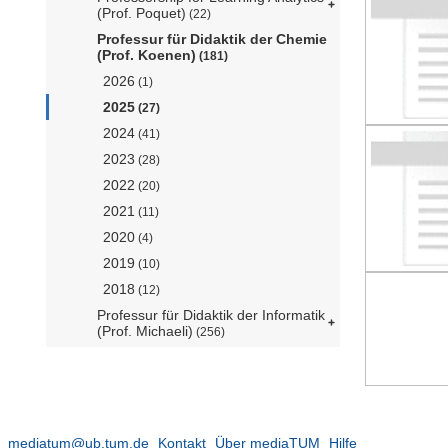
(Prof. Poquet)
(22)
Professur für Didaktik der Chemie
(Prof. Koenen)
(181)
2026
(1)
2025
(27)
2024
(41)
2023
(28)
2022
(20)
2021
(11)
2020
(4)
2019
(10)
2018
(12)
Professur für Didaktik der Informatik
(Prof. Michaeli)
(256)
Professur für Didaktik der Physik
(Prof. Vorholzer)
(37)
Professur für Fachdidaktik Life
Sciences (Prof. Nerdel)
(151)
Professur für Formelles und
mediatum@ub.tum.de
Kontakt
Über mediaTUM
Hilfe