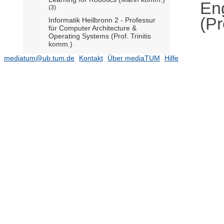
En
(3)
(Pr
Informatik Heilbronn 2 - Professur
für Computer Architecture &
Operating Systems (Prof. Trinitis
komm.)
Informatik Heilbronn 8 - Professur
mediatum@ub.tum.de
Kontakt
Über mediaTUM
Hilfe
für Cyber-Physical Systems (Prof.
Alanwar)
Informatik Heilbronn 9 - Professur
für Distributed Systems and Security
(Prof. Günther komm.)
Informationstechnische Regelung
(Prof. Hirche)
Integrierte Systeme (Prof.
Herkersdorf)
(434)
Intelligent Bio-Robotic Systems
(Prof. Masia)
(171)
Kognitive Systeme (Prof. Cheng)
(379)
Kommunikationsnetze (Prof.
Kellerer)
(1469)
Leitungsgebundene