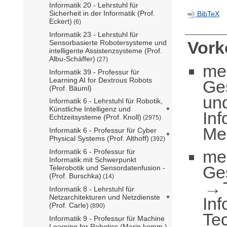
Informatik 20 - Lehrstuhl für
Sicherheit in der Informatik (Prof.
BibTeX
Eckert)
(6)
Informatik 23 - Lehrstuhl für
Vor
Sensorbasierte Robotersysteme und
intelligente Assistenzsysteme (Prof.
Albu-Schäffer)
(27)
me
Informatik 39 - Professur für
Learning AI for Dextrous Robots
Ge
(Prof. Bäuml)
un
Informatik 6 - Lehrstuhl für Robotik,
Künstliche Intelligenz und
Inf
Echtzeitsysteme (Prof. Knoll)
(2975)
Med
Informatik 6 - Professur für Cyber
Physical Systems (Prof. Althoff)
(392)
me
Informatik 6 - Professur für
Informatik mit Schwerpunkt
Ge
Telerobotik und Sensordatenfusion -
(Prof. Burschka)
(14)
Informatik 8 - Lehrstuhl für
Netzarchitekturen und Netzdienste
Inf
(Prof. Carle)
(890)
Te
Informatik 9 - Professur für Machine
Learning for Robotics (Marin komm.)