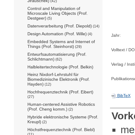
Jirauschek)
(42)
Control and Manipulation of
Microscale Living Objects (Prof.
Destgeer)
(5)
Datenverarbeitung (Prof. Diepold)
(14)
Design Automation (Prof. Wille)
(4)
Jahr:
Embedded Systems and Internet of
Things (Prof. Steinhorst)
(29)
Volltext / DO
Entwurfsautomatisierung (Prof.
Schlichtmann)
(62)
Verlag / Insti
Halbleitertechnologie (Prof. Belkin)
Heinz Nixdorf-Lehrstuhl für
Publikation
Biomedizinische Elektronik (Prof.
Hayden)
(12)
Hochfrequenztechnik (Prof. Eibert)
BibTeX
(27)
Human-centered Assistive Robotics
(Prof. Cheng komm.)
(2)
Vor
Hybride elektronische Systeme (Prof.
Kreupl)
(2)
me
Höchstfrequenztechnik (Prof. Biebl)
(11)