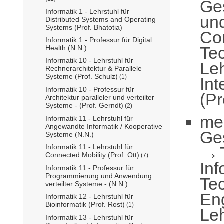
Ge
Informatik 1 - Lehrstuhl für
un
Distributed Systems and Operating
Systems (Prof. Bhatotia)
Com
Informatik 1 - Professur für Digital
Te
Health (N.N.)
Informatik 10 - Lehrstuhl für
Leh
Rechnerarchitektur & Parallele
Systeme (Prof. Schulz)
(1)
Int
Informatik 10 - Professur für
(Pr
Architektur paralleler und verteilter
Systeme - (Prof. Gerndt)
(2)
me
Informatik 11 - Lehrstuhl für
Angewandte Informatik / Kooperative
Ge
Systeme (N.N.)
Informatik 11 - Lehrstuhl für
Connected Mobility (Prof. Ott)
(7)
Inf
Informatik 11 - Professur für
Programmierung und Anwendung
Te
verteilter Systeme - (N.N.)
En
Informatik 12 - Lehrstuhl für
Bioinformatik (Prof. Rost)
(1)
Leh
Informatik 13 - Lehrstuhl für