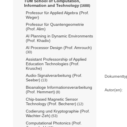
TUM School of Computation,
Information and Technology
(1688)
Professur für Applied Algebra (Prof.
Weger)
Professur für Quantengeometrie
(Prof. Alim)
AI Planning in Dynamic Environments
(Prof. Khadiv)
AI Processor Design (Prof. Amrouch)
(30)
Assistant Professorship of Applied
Education Technologies (Prof.
Krusche)
Audio-Signalverarbeitung (Prof.
Dokumentty
Seeber)
(13)
Bioanaloge Informationsverarbeitung
Autor(en):
(Prof. Hemmert)
(8)
Chip-based Magnetic Sensor
Technology (Prof. Becherer)
(12)
Codierung und Kryptographie (Prof.
Wachter-Zeh)
(53)
Computational Photonics (Prof.