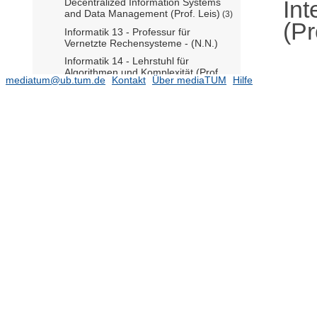
Int
Decentralized Information Systems
and Data Management (Prof. Leis)
(3)
(Pr
Informatik 13 - Professur für
Vernetzte Rechensysteme - (N.N.)
Informatik 14 - Lehrstuhl für
Algorithmen und Komplexität (Prof.
mediatum@ub.tum.de
Kontakt
Über mediaTUM
Hilfe
Albers)
Informatik 14 - Lehrstuhl für Effiziente
Algorithmen (N.N.)
Informatik 14 - Professur für
Theoretische Informatik - (Prof.
Räcke)
Informatik 15 - Lehrstuhl für Grafik
und Visualisierung (Prof.
Westermann)
Informatik 15 - Professur für 3D
Artificial Intelligence (Prof. Dai)
(2)
Informatik 15 - Professur für Physik-
basierte Simulation (Prof. Thuerey)
(3)
Informatik 16 - Lehrstuhl für
Anwendungen in der Medizin (Prof.
Navab)
(38)