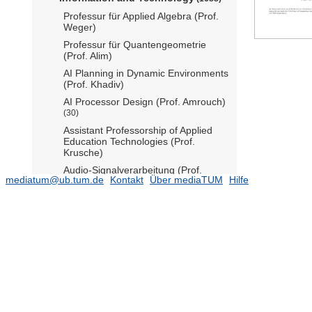
Professur für Applied Algebra (Prof.
Weger)
Professur für Quantengeometrie
(Prof. Alim)
AI Planning in Dynamic Environments
(Prof. Khadiv)
AI Processor Design (Prof. Amrouch)
(30)
Assistant Professorship of Applied
Education Technologies (Prof.
Krusche)
Audio-Signalverarbeitung (Prof.
mediatum@ub.tum.de
Kontakt
Über mediaTUM
Hilfe
Seeber)
(13)
Bioanaloge Informationsverarbeitung
(Prof. Hemmert)
(8)
Chip-based Magnetic Sensor
Technology (Prof. Becherer)
(12)
Codierung und Kryptographie (Prof.
Wachter-Zeh)
(53)
Computational Photonics (Prof.
Jirauschek)
(42)