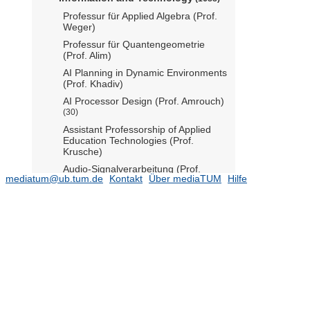
Professur für Applied Algebra (Prof.
Weger)
Professur für Quantengeometrie
(Prof. Alim)
AI Planning in Dynamic Environments
(Prof. Khadiv)
AI Processor Design (Prof. Amrouch)
(30)
Assistant Professorship of Applied
Education Technologies (Prof.
Krusche)
Audio-Signalverarbeitung (Prof.
mediatum@ub.tum.de
Kontakt
Über mediaTUM
Hilfe
Seeber)
(13)
Bioanaloge Informationsverarbeitung
(Prof. Hemmert)
(8)
Chip-based Magnetic Sensor
Technology (Prof. Becherer)
(12)
Codierung und Kryptographie (Prof.
Wachter-Zeh)
(53)
Computational Photonics (Prof.
Jirauschek)
(42)