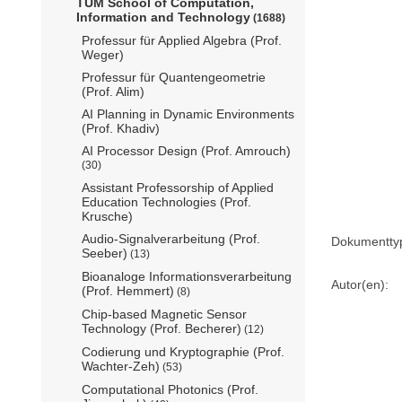
TUM School of Computation,
Information and Technology
(1688)
Professur für Applied Algebra (Prof.
Weger)
Professur für Quantengeometrie
(Prof. Alim)
AI Planning in Dynamic Environments
(Prof. Khadiv)
AI Processor Design (Prof. Amrouch)
(30)
Assistant Professorship of Applied
Education Technologies (Prof.
Krusche)
Audio-Signalverarbeitung (Prof.
Dokumentty
Seeber)
(13)
Bioanaloge Informationsverarbeitung
Autor(en):
(Prof. Hemmert)
(8)
Chip-based Magnetic Sensor
Technology (Prof. Becherer)
(12)
Codierung und Kryptographie (Prof.
Wachter-Zeh)
(53)
Computational Photonics (Prof.