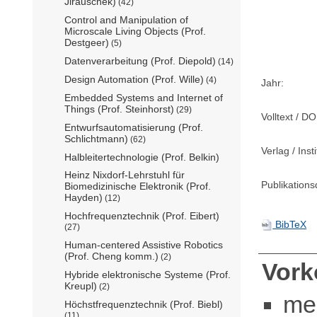
Jirauschek)
(42)
Control and Manipulation of
Microscale Living Objects (Prof.
Destgeer)
(5)
Datenverarbeitung (Prof. Diepold)
(14)
Design Automation (Prof. Wille)
(4)
Jahr:
Embedded Systems and Internet of
Things (Prof. Steinhorst)
(29)
Volltext / DO
Entwurfsautomatisierung (Prof.
Schlichtmann)
(62)
Verlag / Insti
Halbleitertechnologie (Prof. Belkin)
Heinz Nixdorf-Lehrstuhl für
Publikation
Biomedizinische Elektronik (Prof.
Hayden)
(12)
Hochfrequenztechnik (Prof. Eibert)
BibTeX
(27)
Human-centered Assistive Robotics
(Prof. Cheng komm.)
(2)
Vor
Hybride elektronische Systeme (Prof.
Kreupl)
(2)
me
Höchstfrequenztechnik (Prof. Biebl)
(11)