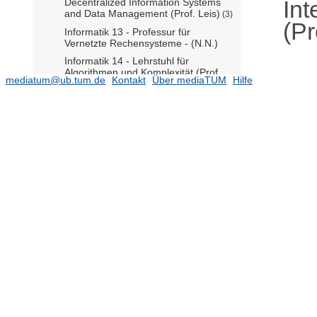
Int
Decentralized Information Systems
and Data Management (Prof. Leis)
(3)
(Pr
Informatik 13 - Professur für
Vernetzte Rechensysteme - (N.N.)
Informatik 14 - Lehrstuhl für
Algorithmen und Komplexität (Prof.
mediatum@ub.tum.de
Kontakt
Über mediaTUM
Hilfe
Albers)
Informatik 14 - Lehrstuhl für Effiziente
Algorithmen (N.N.)
Informatik 14 - Professur für
Theoretische Informatik - (Prof.
Räcke)
Informatik 15 - Lehrstuhl für Grafik
und Visualisierung (Prof.
Westermann)
Informatik 15 - Professur für 3D
Artificial Intelligence (Prof. Dai)
(2)
Informatik 15 - Professur für Physik-
basierte Simulation (Prof. Thuerey)
(3)
Informatik 16 - Lehrstuhl für
Anwendungen in der Medizin (Prof.
Navab)
(38)