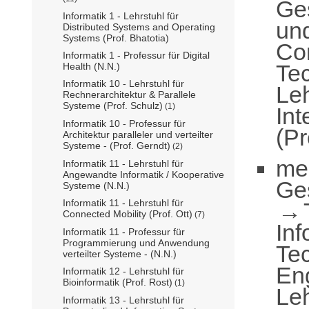
Ge
Informatik 1 - Lehrstuhl für
un
Distributed Systems and Operating
Systems (Prof. Bhatotia)
Com
Informatik 1 - Professur für Digital
Te
Health (N.N.)
Informatik 10 - Lehrstuhl für
Leh
Rechnerarchitektur & Parallele
Systeme (Prof. Schulz)
(1)
Int
Informatik 10 - Professur für
(Pr
Architektur paralleler und verteilter
Systeme - (Prof. Gerndt)
(2)
me
Informatik 11 - Lehrstuhl für
Angewandte Informatik / Kooperative
Ge
Systeme (N.N.)
Informatik 11 - Lehrstuhl für
Connected Mobility (Prof. Ott)
(7)
Inf
Informatik 11 - Professur für
Programmierung und Anwendung
Te
verteilter Systeme - (N.N.)
En
Informatik 12 - Lehrstuhl für
Bioinformatik (Prof. Rost)
(1)
Leh
Informatik 13 - Lehrstuhl für