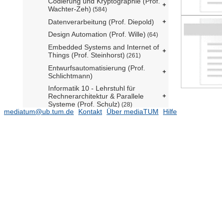
Codierung und Kryptographie (Prof.
Wachter-Zeh)
(584)
Datenverarbeitung (Prof. Diepold)
Design Automation (Prof. Wille)
(64)
Embedded Systems and Internet of
Things (Prof. Steinhorst)
(261)
Entwurfsautomatisierung (Prof.
Schlichtmann)
Informatik 10 - Lehrstuhl für
Rechnerarchitektur & Parallele
Systeme (Prof. Schulz)
(28)
mediatum@ub.tum.de
Kontakt
Über mediaTUM
Hilfe
Informatik 10 - Professur für
Architektur paralleler und verteilter
Systeme - (Prof. Gerndt)
(5)
Informatik 11 - Lehrstuhl für
Connected Mobility (Prof. Ott)
(195)
Informatik 13 - Professur für
Vernetzte Rechensysteme - (N.N.)
(138)
Informatik 16 - Professur für
Healthcare and Rehabilitation
Robotics (Prof. Piazza)