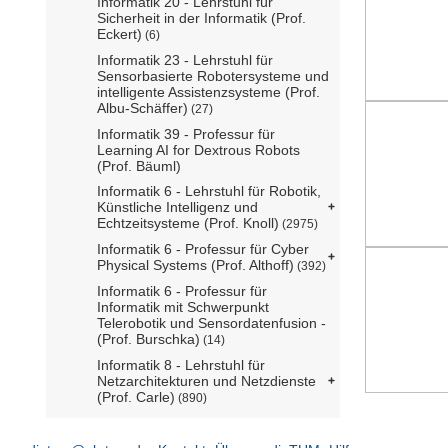
Informatik 20 - Lehrstuhl für
Sicherheit in der Informatik (Prof.
Eckert)
(6)
Informatik 23 - Lehrstuhl für
Sensorbasierte Robotersysteme und
intelligente Assistenzsysteme (Prof.
Albu-Schäffer)
(27)
Informatik 39 - Professur für
Learning AI for Dextrous Robots
(Prof. Bäuml)
Informatik 6 - Lehrstuhl für Robotik,
Künstliche Intelligenz und
Echtzeitsysteme (Prof. Knoll)
(2975)
Informatik 6 - Professur für Cyber
Physical Systems (Prof. Althoff)
(392)
Informatik 6 - Professur für
Informatik mit Schwerpunkt
Telerobotik und Sensordatenfusion -
(Prof. Burschka)
(14)
Informatik 8 - Lehrstuhl für
Netzarchitekturen und Netzdienste
(Prof. Carle)
(890)
Informatik 9 - Professur für Machine
Learning for Robotics (Marin komm.)