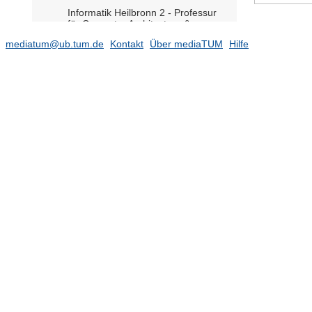
Informatik Heilbronn 2 - Professur
für Computer Architecture &
Operating Systems (Prof. Trinitis
mediatum@ub.tum.de
Kontakt
Über mediaTUM
Hilfe
komm.)
Informatik Heilbronn 8 - Professur
für Cyber-Physical Systems (Prof.
Alanwar)
Informatik Heilbronn 9 - Professur
für Distributed Systems and Security
(Prof. Günther komm.)
Informationstechnische Regelung
(Prof. Hirche)
Integrierte Systeme (Prof.
Herkersdorf)
(434)
Intelligent Bio-Robotic Systems
(Prof. Masia)
(171)
Kognitive Systeme (Prof. Cheng)
(379)
Kommunikationsnetze (Prof.
Kellerer)
(1469)
Leitungsgebundene
Übertragungstechnik (Prof. Hanik)