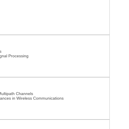
s
gnal Processing
ultipath Channels
vances in Wireless Communications