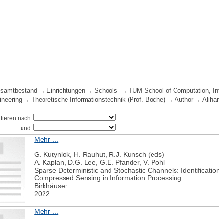
samtbestand
Einrichtungen
Schools
TUM School of Computation, In
ineering
Theoretische Informationstechnik (Prof. Boche)
Author
Aliha
rtieren nach:
und:
Mehr ...
G. Kutyniok, H. Rauhut, R.J. Kunsch (eds)
A. Kaplan, D.G. Lee, G.E. Pfander, V. Pohl
Sparse Deterministic and Stochastic Channels: Identificati
Compressed Sensing in Information Processing
Birkhäuser
2022
Mehr ...