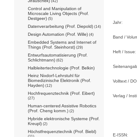
Jirauschek)
(42)
Control and Manipulation of
Microscale Living Objects (Prof.
Destgeer)
(5)
Jahr:
Datenverarbeitung (Prof. Diepold)
(14)
Design Automation (Prof. Wille)
(4)
Band / Volu
Embedded Systems and Internet of
Things (Prof. Steinhorst)
(29)
Heft / Issue:
Entwurfsautomatisierung (Prof.
Schlichtmann)
(62)
Seitenangab
Halbleitertechnologie (Prof. Belkin)
Heinz Nixdorf-Lehrstuhl für
Biomedizinische Elektronik (Prof.
Volltext / DO
Hayden)
(12)
Hochfrequenztechnik (Prof. Eibert)
Verlag / Insti
(27)
Human-centered Assistive Robotics
(Prof. Cheng komm.)
(2)
Hybride elektronische Systeme (Prof.
Kreupl)
(2)
Höchstfrequenztechnik (Prof. Biebl)
E-ISSN:
(11)