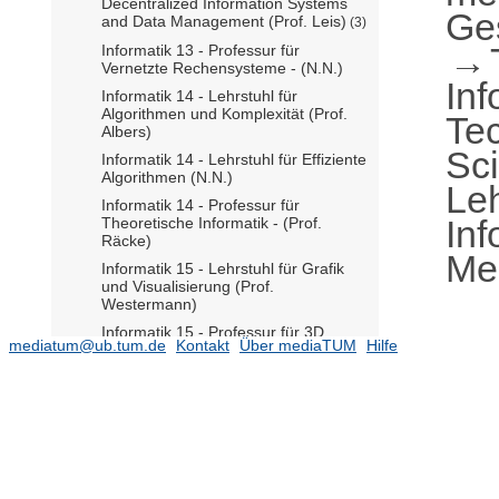
Decentralized Information Systems
Ge
and Data Management (Prof. Leis)
(3)
Informatik 13 - Professur für
Vernetzte Rechensysteme - (N.N.)
Inf
Informatik 14 - Lehrstuhl für
Algorithmen und Komplexität (Prof.
Te
Albers)
Sc
Informatik 14 - Lehrstuhl für Effiziente
Algorithmen (N.N.)
Leh
Informatik 14 - Professur für
In
Theoretische Informatik - (Prof.
Räcke)
Med
Informatik 15 - Lehrstuhl für Grafik
und Visualisierung (Prof.
Westermann)
Informatik 15 - Professur für 3D
mediatum@ub.tum.de
Kontakt
Über mediaTUM
Hilfe
Artificial Intelligence (Prof. Dai)
(2)
Informatik 15 - Professur für Physik-
basierte Simulation (Prof. Thuerey)
(3)
Informatik 16 - Lehrstuhl für
Anwendungen in der Medizin
(Prof. Navab)
(38)