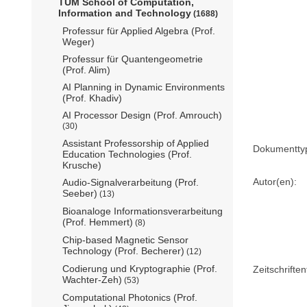
TUM School of Computation,
Information and Technology
(1688)
Professur für Applied Algebra (Prof.
Weger)
Professur für Quantengeometrie
(Prof. Alim)
AI Planning in Dynamic Environments
(Prof. Khadiv)
AI Processor Design (Prof. Amrouch)
(30)
Assistant Professorship of Applied
Dokumentty
Education Technologies (Prof.
Krusche)
Autor(en):
Audio-Signalverarbeitung (Prof.
Seeber)
(13)
Bioanaloge Informationsverarbeitung
(Prof. Hemmert)
(8)
Chip-based Magnetic Sensor
Technology (Prof. Becherer)
(12)
Codierung und Kryptographie (Prof.
Zeitschriftent
Wachter-Zeh)
(53)
Computational Photonics (Prof.