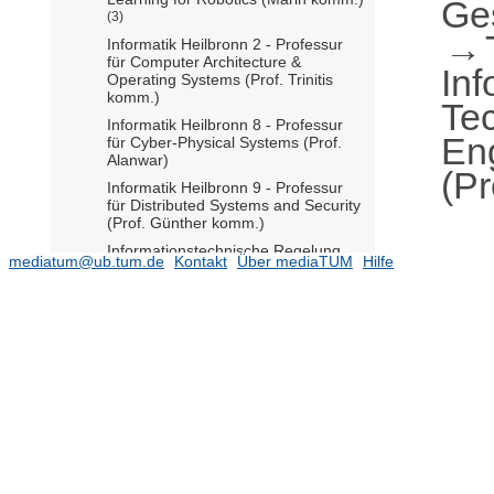
Ge
(3)
Informatik Heilbronn 2 - Professur
für Computer Architecture &
Inf
Operating Systems (Prof. Trinitis
komm.)
Te
Informatik Heilbronn 8 - Professur
En
für Cyber-Physical Systems (Prof.
Alanwar)
(Pr
Informatik Heilbronn 9 - Professur
für Distributed Systems and Security
(Prof. Günther komm.)
Informationstechnische Regelung
mediatum@ub.tum.de
Kontakt
Über mediaTUM
Hilfe
(Prof. Hirche)
Integrierte Systeme (Prof.
Herkersdorf)
(434)
2026
(2)
2025
(13)
2024
(18)
2023
(15)
2022
(18)
2021
(21)