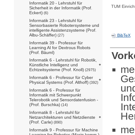
Informatik 20 - Lehrstuhl für
TUM Einrich
Sicherheit in der Informatik (Prof.
Eckert)
(6)
Informatik 23 - Lehrstuhl für
Sensorbasierte Robotersysteme und
intelligente Assistenzsysteme (Prof.
Albu-Schäffer)
BibTeX
(27)
Informatik 39 - Professur für
Learning AI for Dextrous Robots
Vor
(Prof. Bäuml)
Informatik 6 - Lehrstuhl für Robotik,
Künstliche Intelligenz und
me
Echtzeitsysteme (Prof. Knoll)
(2975)
Ge
Informatik 6 - Professur für Cyber
Physical Systems (Prof. Althoff)
(392)
un
Informatik 6 - Professur für
Inf
Informatik mit Schwerpunkt
Telerobotik und Sensordatenfusion -
Int
(Prof. Burschka)
(14)
Informatik 8 - Lehrstuhl für
Her
Netzarchitekturen und Netzdienste
(Prof. Carle)
(890)
me
Informatik 9 - Professur für Machine
Learning for Robotics (Marin komm.)