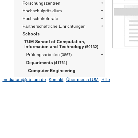
Forschungszentren
Hochschulpräsidium
Hochschulreferate
Partnerschaftliche Einrichtungen
Schools
TUM School of Computation,
Information and Technology
(50132)
Prüfungsarbeiten
(3867)
Departments
(41761)
Computer Engineering
AI Planning in Dynamic
mediatum@ub.tum.de
Kontakt
Über mediaTUM
Hilfe
Environments (Prof. Khadiv)
AI Processor Design (Prof. Amrouch)
(128)
Audio-Signalverarbeitung (Prof.
Seeber)
(532)
Bioanaloge
Informationsverarbeitung (Prof.
Hemmert)
(332)
Codierung und Kryptographie