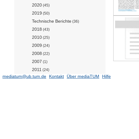
2020
(45)
2019
(50)
Technische Berichte
(36)
2018
(43)
2010
(25)
2009
(24)
2008
(22)
2007
(1)
2011
(24)
mediatum@ub.tum.de
Kontakt
Über mediaTUM
Hilfe
Skripten
(5)
2012
(28)
Multimediadateien Forschung
(2)
2013
(27)
2014
(24)
2016
(52)
2015
(29)
Events
(1)