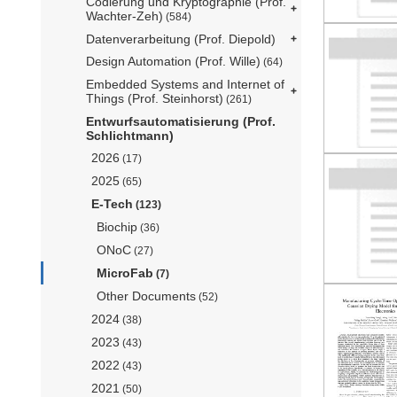
Codierung und Kryptographie (Prof.
Wachter-Zeh)
(584)
Datenverarbeitung (Prof. Diepold)
Design Automation (Prof. Wille)
(64)
Embedded Systems and Internet of
Things (Prof. Steinhorst)
(261)
Entwurfsautomatisierung (Prof.
Schlichtmann)
2026
(17)
2025
(65)
E-Tech
(123)
Biochip
(36)
ONoC
(27)
MicroFab
(7)
Other Documents
(52)
2024
(38)
2023
(43)
2022
(43)
2021
(50)