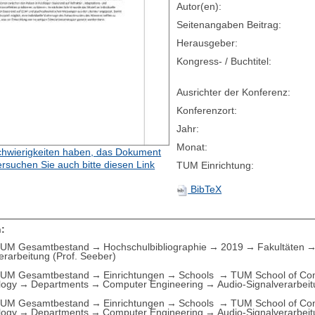
Autor(en):
Seitenangaben Beitrag:
Herausgeber:
Kongress- / Buchtitel:
Ausrichter der Konferenz:
Konferenzort:
Jahr:
Monat:
hwierigkeiten haben, das Dokument
ersuchen Sie auch bitte diesen Link
TUM Einrichtung:
BibTeX
:
UM Gesamtbestand
Hochschulbibliographie
2019
Fakultäten
erarbeitung (Prof. Seeber)
UM Gesamtbestand
Einrichtungen
Schools
TUM School of Com
logy
Departments
Computer Engineering
Audio-Signalverarbeit
UM Gesamtbestand
Einrichtungen
Schools
TUM School of Com
logy
Departments
Computer Engineering
Audio-Signalverarbeit