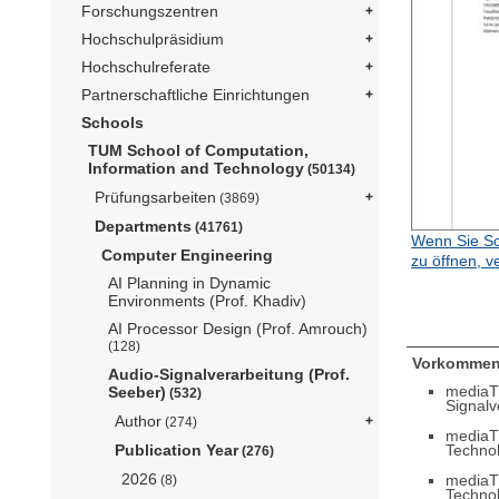
Forschungszentren
Hochschulpräsidium
Hochschulreferate
Partnerschaftliche Einrichtungen
Schools
TUM School of Computation,
Information and Technology
(50134)
Prüfungsarbeiten
(3869)
Departments
(41761)
Wenn Sie Sc
Computer Engineering
zu öffnen, v
AI Planning in Dynamic
Environments (Prof. Khadiv)
AI Processor Design (Prof. Amrouch)
(128)
Vorkommen
Audio-Signalverarbeitung (Prof.
mediaT
Seeber)
(532)
Signalv
Author
(274)
mediaT
Techno
Publication Year
(276)
2026
mediaT
(8)
Techno