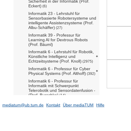
Sicherheit in der Informatik (Prof.
Eckert)
(6)
Informatik 23 - Lehrstuhl für
Sensorbasierte Robotersysteme und
intelligente Assistenzsysteme (Prof.
Albu-Schäffer)
(27)
Informatik 39 - Professur für
Learning AI for Dextrous Robots
(Prof. Bäuml)
Informatik 6 - Lehrstuhl für Robotik,
Künstliche Intelligenz und
Echtzeitsysteme (Prof. Knoll)
(2975)
Informatik 6 - Professur für Cyber
Physical Systems (Prof. Althoff)
(392)
Informatik 6 - Professur für
Informatik mit Schwerpunkt
Telerobotik und Sensordatenfusion -
(Prof. Burschka)
(14)
Informatik 8 - Lehrstuhl für
mediatum@ub.tum.de
Kontakt
Über mediaTUM
Hilfe
Netzarchitekturen und Netzdienste
(Prof. Carle)
(889)
Informatik 9 - Professur für Machine
Learning for Robotics (Marin komm.)
(3)