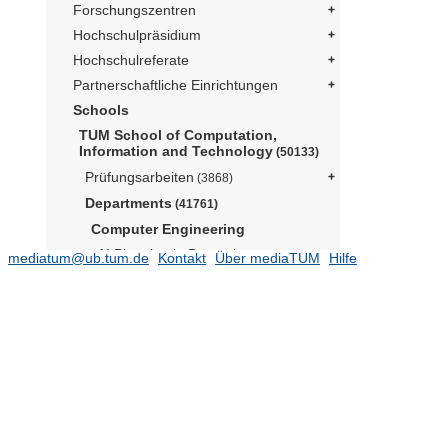
Forschungszentren
Hochschulpräsidium
Hochschulreferate
Partnerschaftliche Einrichtungen
Schools
TUM School of Computation,
Information and Technology
(50133)
Prüfungsarbeiten
(3868)
Departments
(41761)
Computer Engineering
AI Planning in Dynamic
mediatum@ub.tum.de
Kontakt
Über mediaTUM
Hilfe
Environments (Prof. Khadiv)
AI Processor Design (Prof. Amrouch)
(128)
Audio-Signalverarbeitung (Prof.
Seeber)
(532)
Bioanaloge
Informationsverarbeitung (Prof.
Hemmert)
(332)
Codierung und Kryptographie (Prof.