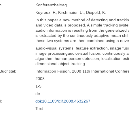
p:
Konferenzbeitrag
Keyrouz, F.; Kirchmaier, U.; Diepold, K.
In this paper a new method of detecting and track
and video data is proposed. A simple tracking syst
audio information is resulting from the generalized
is extracted by the continuously adaptive mean shif
these two systems are then combined using a nove
audio-visual systems, feature extraction, image fusi
image processingaudiovisual fusion, continuously a
algorithm, human person detection, localization esti
dimensional object tracking
Buchtitel:
Information Fusion, 2008 11th International Confe
2008
1-5
de
I:
doi:10.1109/icif.2008.4632267
Text