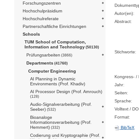
Forschungszentren
Dokumentty
Hochschulpräsidium
Autor(en):
Hochschulreferate
Abstract:
Partnerschaftliche Einrichtungen
Schools
TUM School of Computation,
Information and Technology
(50130)
Stichworte:
Prüfungsarbeiten
(3866)
Departments
(41760)
Computer Engineering
Kongress- / 
AI Planning in Dynamic
Environments (Prof. Khadiv)
Jahr:
AI Processor Design (Prof. Amrouch)
Seiten:
(128)
Sprache:
Audio-Signalverarbeitung (Prof.
Volltext / DO
Seeber)
(532)
Format:
Bioanaloge
Informationsverarbeitung (Prof.
Hemmert)
BibTeX
(332)
Codierung und Kryptographie (Prof.