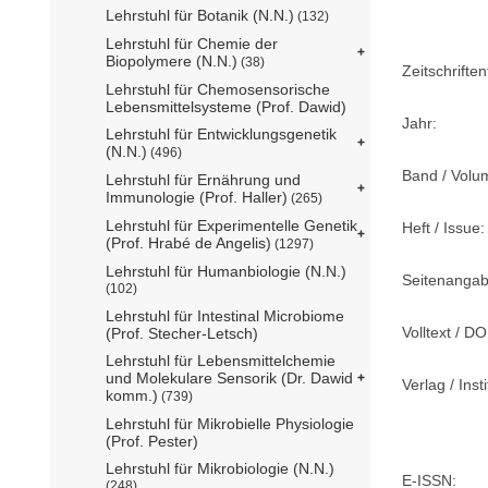
Lehrstuhl für Botanik (N.N.)
(132)
Lehrstuhl für Chemie der
Biopolymere (N.N.)
(38)
Zeitschriftent
Lehrstuhl für Chemosensorische
Lebensmittelsysteme (Prof. Dawid)
Jahr:
Lehrstuhl für Entwicklungsgenetik
(N.N.)
(496)
Band / Volu
Lehrstuhl für Ernährung und
Immunologie (Prof. Haller)
(265)
Lehrstuhl für Experimentelle Genetik
Heft / Issue:
(Prof. Hrabé de Angelis)
(1297)
Lehrstuhl für Humanbiologie (N.N.)
Seitenangab
(102)
Lehrstuhl für Intestinal Microbiome
Volltext / DO
(Prof. Stecher-Letsch)
Lehrstuhl für Lebensmittelchemie
und Molekulare Sensorik (Dr. Dawid
Verlag / Insti
komm.)
(739)
Lehrstuhl für Mikrobielle Physiologie
(Prof. Pester)
Lehrstuhl für Mikrobiologie (N.N.)
E-ISSN:
(248)