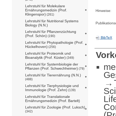
Lehrstuhl für Molekulare
Ernährungsmedizin (Prof.
Hinweise:
Klingenspor)
(261)
Lehrstuhl für Nutritional Systems
Publikation
Biology (N.N.)
Lehrstuhl für Pflanzenzüchtung
(Prof. Schön)
(190)
BibTeX
Lehrstuhl für Phytopathologie (Prof.
Hückelhoven)
(256)
Vor
Lehrstuhl für Proteomik und
Bioanalytik (Prof. Küster)
(349)
me
Lehrstuhl für Systembiologie der
Pflanzen (Prof. Schwechheimer)
(79)
Ge
Lehrstuhl für Tierernährung (N.N.)
(488)
Lehrstuhl für Tierphysiologie und
Sc
Immunologie (Prof. Zehn)
(139)
Lif
Lehrstuhl für Translationale
Ernährungsmedizin (Prof. Bartelt)
Co
Lehrstuhl für Zoologie (Prof. Luksch)
(342)
(Pr