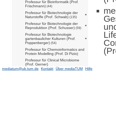
Professur für Bioinformatik (Prof.
Frischmann)
(44)
me
Professur für Biotechnologie der
Ge
Naturstoffe (Prof. Schwab)
(135)
Professur für Biotechnologie der
un
Reproduktion (Prof. Schusser)
(59)
Lif
Professur für Biotechnologie
gartenbaulicher Kulturen (Prof.
Co
Poppenberger)
(54)
(Pr
Professur für Chemoinformatics and
Protein Modelling (Prof. Di Pizio)
Professur für Clinical Microbiome
(Prof. Gerner)
mediatum@ub.tum.de
Kontakt
Über mediaTUM
Hilfe
Professur für Computational
Mass Spectrometry (Prof.
Wilhelm)
(95)
Professur für Computational Plant
Biology (Prof. Kamal)
Professur für Crop Physiology (Prof.
Bienert)
(35)
Professur für Data Science in
Systems Biology (Prof. List)
(102)