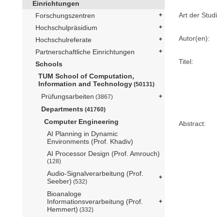
Einrichtungen
Art der Stud
Forschungszentren
Hochschulpräsidium
Autor(en):
Hochschulreferate
Partnerschaftliche Einrichtungen
Titel:
Schools
TUM School of Computation,
Information and Technology
(50131)
Prüfungsarbeiten
(3867)
Departments
(41760)
Computer Engineering
Abstract:
AI Planning in Dynamic
Environments (Prof. Khadiv)
AI Processor Design (Prof. Amrouch)
(128)
Audio-Signalverarbeitung (Prof.
Seeber)
(532)
Bioanaloge
Informationsverarbeitung (Prof.
Hemmert)
(332)