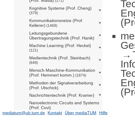
Te
(Prof. Masia)
(171)
Kognitive Systeme (Prof. Cheng)
En
(379)
(Pr
Kommunikationsnetze (Prof.
Kellerer)
(1469)
me
Leitungsgebundene
Übertragungstechnik (Prof. Hanik)
Ge
Machine Learning (Prof. Heckel)
(121)
Medientechnik (Prof. Steinbach)
Inf
(649)
Te
Mensch-Maschine-Kommunikation
(Prof. Hemmert komm.)
(1874)
En
Methoden der Signalverarbeitung
(Prof. Utschick)
(Pr
Nachrichtentechnik (Prof. Kramer)
Nanoelectronic Circuits and Systems
(Prof. Covi)
mediatum@ub.tum.de
Kontakt
Über mediaTUM
Hilfe
Perception for Intelligent Systems
(Prof. Lilienthal)
(55)
Quantum Communication Systems
Engineering (Prof. Vogl)
(11)