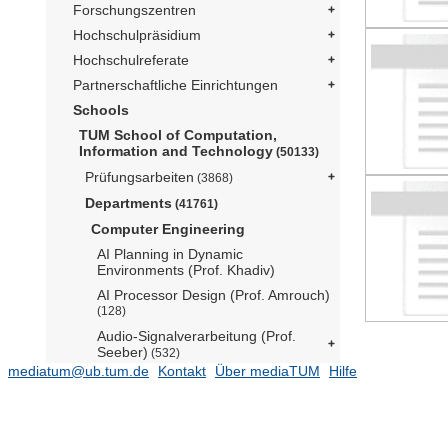
Forschungszentren
Hochschulpräsidium
Hochschulreferate
Partnerschaftliche Einrichtungen
Schools
TUM School of Computation,
Information and Technology
(50133)
Prüfungsarbeiten
(3868)
Departments
(41761)
Computer Engineering
AI Planning in Dynamic
Environments (Prof. Khadiv)
AI Processor Design (Prof. Amrouch)
(128)
Audio-Signalverarbeitung (Prof.
Seeber)
(532)
mediatum@ub.tum.de
Kontakt
Über mediaTUM
Hilfe
Bioanaloge
Informationsverarbeitung (Prof.
Hemmert)
(332)
Codierung und Kryptographie (Prof.