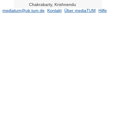
Chakrabarty, Krishnendu
mediatum@ub.tum.de
Kontakt
Über mediaTUM
Hilfe
Chang, Angel
Chatzi, Eleni
Chen, Jia
Chi, Lifeng
Chorkendorff, Ib
Clifton, Kelly J.
Cremers, Daniel
Davis, Richard A.
De Rijcke, Sarah
Del Valle, Elena
Dietz, Hendrik
Dogic, Zvonimir
Eckley Selin, Noelle
Egger, David
Ensenauer, Regina
Erhardt, Andrea M
Essiambre, René-Jean