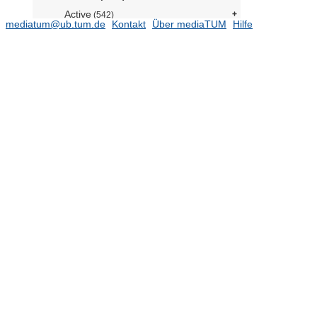
Active
(542)
mediatum@ub.tum.de
Kontakt
Über mediaTUM
Hilfe
Alumni
(3277)
Abstreiter, Gerhard
Aime, Silvio
Alvesson, Mats
Annaswamy, Anuradha M,
Antonelli, Marta Christina
Arakawa, Yasuhiko
Arnold, Polly L.
Auwärter, Wilhelm H.
Baras, John
Batzill, Matthias
Bergemann, Dirk
Beutler, Gerhard
Bick, Christian
Biros, George
Blank, Norman
Blobel, Carl