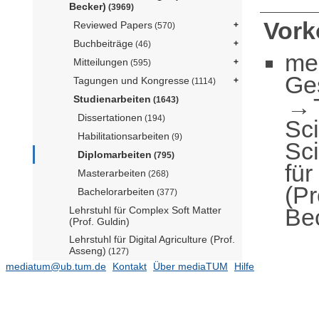
Becker)
(3969)
Vor
Reviewed Papers
(570)
Buchbeiträge
(46)
me
Mitteilungen
(595)
Ge
Tagungen und Kongresse
(1114)
Studienarbeiten
(1643)
Dissertationen
(194)
Sc
Habilitationsarbeiten
(9)
Sc
Diplomarbeiten
(795)
für
Masterarbeiten
(268)
(Pr
Bachelorarbeiten
(377)
Be
Lehrstuhl für Complex Soft Matter
(Prof. Guldin)
Lehrstuhl für Digital Agriculture (Prof.
Asseng)
(127)
mediatum@ub.tum.de
Kontakt
Über mediaTUM
Hilfe
Lehrstuhl für Holzwissenschaft
(N.N.)
(137)
Lehrstuhl für Lebensmittel- und Bio-
Prozesstechnik (N.N.)
(423)