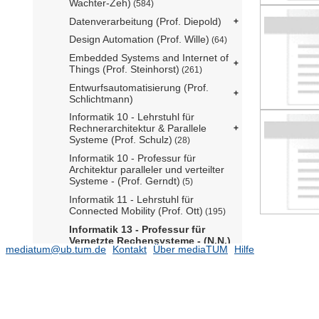
Wachter-Zeh)
(584)
Datenverarbeitung (Prof. Diepold)
Design Automation (Prof. Wille)
(64)
Embedded Systems and Internet of
Things (Prof. Steinhorst)
(261)
Entwurfsautomatisierung (Prof.
Schlichtmann)
Informatik 10 - Lehrstuhl für
Rechnerarchitektur & Parallele
Systeme (Prof. Schulz)
(28)
Informatik 10 - Professur für
Architektur paralleler und verteilter
Systeme - (Prof. Gerndt)
(5)
Informatik 11 - Lehrstuhl für
Connected Mobility (Prof. Ott)
(195)
Informatik 13 - Professur für
Vernetzte Rechensysteme - (N.N.)
mediatum@ub.tum.de
Kontakt
Über mediaTUM
Hilfe
(138)
Abschlussarbeiten
Autor
(136)
Adam, Daniel
(7)