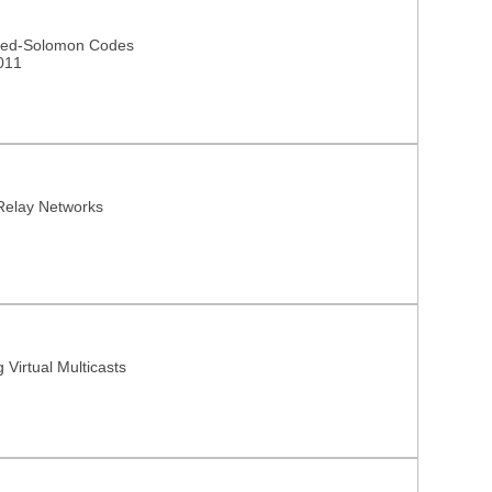
 Proceedings
Reed-Solomon Codes
011
 Relay Networks