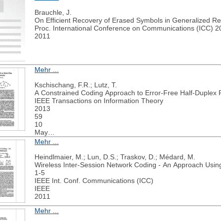
Ahlswede, Rudolf;Deppe, Christian;Lebedev, Vladimir
Majority group testing with density tests
2011 IEEE International Symposium on Information Theory
IEEE
2011
Mehr ...
Brauchle, J.
On Efficient Recovery of Erased Symbols in Generalized 
Proc. International Conference on Communications (ICC) 2
2011
Mehr ...
Kschischang, F.R.; Lutz, T.
A Constrained Coding Approach to Error-Free Half-Duplex
IEEE Transactions on Information Theory
2013
59
10
May
6258-6260
Mehr ...