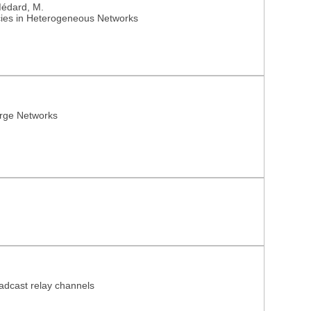
Virtual Multicasts
 Médard, M.
icies in Heterogeneous Networks
arge Networks