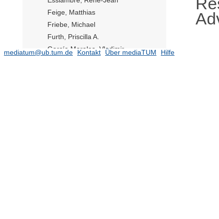
Re
Feige, Matthias
Ad
Friebe, Michael
Furth, Priscilla A.
García Morales, Vladimir
mediatum@ub.tum.de
Kontakt
Über mediaTUM
Hilfe
Gianola, Daniel
Giommi, Paolo
Giuntini, Roberto
Goldman, Gustavo
Goodnick, Stephen
Gorbahn, Martin
Guibas, Leonidas
Gutschmidt, Rico
Géradin, Michel
Günnemann, Stephan
Haase, Axel
Hager, Gregory
Hagn, Franz