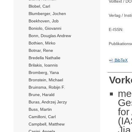
Volltext / DO
Blobel, Carl
Blumberger, Jochen
Verlag / Insti
Boekhoven, Job
Boniolo, Giovanni
E-ISSN:
Bonn, Douglas Andrew
Bothien, Mirko
Publikation
Botnar, Rene
Bredella Nathalie
BibTeX
Brilakis, Ioannis
Bromberg, Yana
Vor
Bronstein, Michael
Bruinsma, Robijn F.
me
Brune, Harald
Ge
Buras, Andrzej Jerzy
fo
Buss, Martin
Camilloni, Carl
(IA
Campbell, Matthew
Jia
Casini, Angela