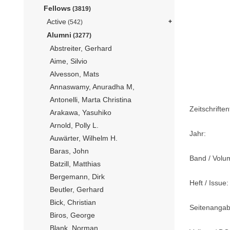
Fellows
(3819)
Active
(542)
Alumni
(3277)
Abstreiter, Gerhard
Aime, Silvio
Alvesson, Mats
Annaswamy, Anuradha M,
Antonelli, Marta Christina
Zeitschriftent
Arakawa, Yasuhiko
Arnold, Polly L.
Jahr:
Auwärter, Wilhelm H.
Baras, John
Band / Volu
Batzill, Matthias
Bergemann, Dirk
Heft / Issue:
Beutler, Gerhard
Bick, Christian
Seitenangab
Biros, George
Blank, Norman