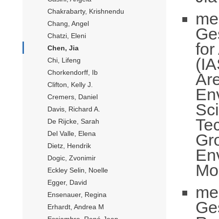
Chakrabarty, Krishnendu
me
Chang, Angel
Ge
Chatzi, Eleni
fo
Chen, Jia
(IA
Chi, Lifeng
Chorkendorff, Ib
Ar
Clifton, Kelly J.
En
Cremers, Daniel
Sci
Davis, Richard A.
Te
De Rijcke, Sarah
Del Valle, Elena
Gr
Dietz, Hendrik
En
Dogic, Zvonimir
Mo
Eckley Selin, Noelle
Egger, David
me
Ensenauer, Regina
Ge
Erhardt, Andrea M
Essiambre, René-Jean