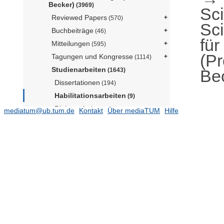
Becker)
(3969)
Sc
Reviewed Papers
(570)
Sc
Buchbeiträge
(46)
für
Mitteilungen
(595)
(Pr
Tagungen und Kongresse
(1114)
Studienarbeiten
Be
(1643)
Dissertationen
(194)
Habilitationsarbeiten
(9)
Diplomarbeiten
(795)
mediatum@ub.tum.de
Kontakt
Über mediaTUM
Hilfe
Masterarbeiten
(268)
Bachelorarbeiten
(377)
Lehrstuhl für Complex Soft Matter
(Prof. Guldin)
Lehrstuhl für Digital Agriculture (Prof.
Asseng)
(127)
Lehrstuhl für Holzwissenschaft
(N.N.)
(137)
Lehrstuhl für Lebensmittel- und Bio-
Prozesstechnik (N.N.)
(423)