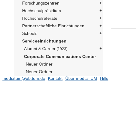
Forschungszentren
Hochschulpräsidium
Hochschulreferate
Partnerschaftliche Einrichtungen
Schools
Serviceeinrichtungen
Alumni & Career
(1923)
Corporate Communications Center
Neuer Ordner
Neuer Ordner
mediatum@ub.tum.de
Kontakt
Über mediaTUM
Hilfe
Social Media Präsident
(169)
Publikationen
(182)
TUM im Bild
Neuer Ordner
Neuer Ordner
Neuer Ordner
Neutrino Observatorium JUNO
(1)
Präsident Emeritus Prof. Dr. Dr. h.c.