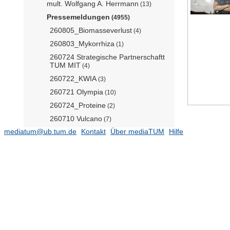
mult. Wolfgang A. Herrmann
(13)
Pressemeldungen
(4955)
260805_Biomasseverlust
(4)
260803_Mykorrhiza
(1)
260724 Strategische Partnerschaftt
TUM MIT
(4)
260722_KWIA
(3)
260721 Olympia
(10)
260724_Proteine
(2)
260710 Vulcano
(7)
mediatum@ub.tum.de
Kontakt
Über mediaTUM
Hilfe
260709_TUM Venture Labs_Durst
Group
(1)
260703 Handschuh Gordon Cheng
(5)
260626_Presidential
Entrepreneurship Award
(1)
260608_Elektrifizierte Baustellen
260716_Wald und Waldwirtschaft im
Wandel
(4)