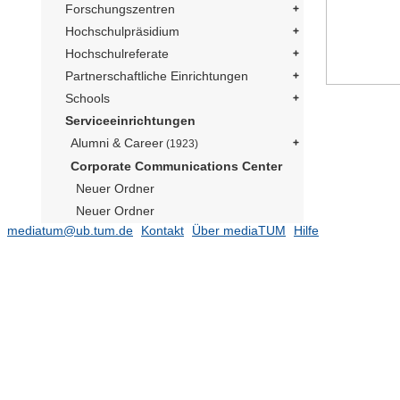
Forschungszentren
Hochschulpräsidium
Hochschulreferate
Partnerschaftliche Einrichtungen
Schools
Serviceeinrichtungen
Alumni & Career
(1923)
Corporate Communications Center
Neuer Ordner
Neuer Ordner
mediatum@ub.tum.de
Kontakt
Über mediaTUM
Hilfe
Social Media Präsident
(169)
Publikationen
(182)
TUM im Bild
Neuer Ordner
Neuer Ordner
Neuer Ordner
Neutrino Observatorium JUNO
(1)
Präsident Emeritus Prof. Dr. Dr. h.c.