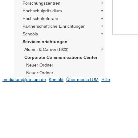
Forschungszentren
Hochschulpräsidium
Hochschulreferate
Partnerschaftliche Einrichtungen
Schools
Serviceeinrichtungen
Alumni & Career
(1923)
Corporate Communications Center
Neuer Ordner
Neuer Ordner
mediatum@ub.tum.de
Kontakt
Über mediaTUM
Hilfe
Social Media Präsident
(169)
Publikationen
(182)
TUM im Bild
Neuer Ordner
Neuer Ordner
Neuer Ordner
Neutrino Observatorium JUNO
(1)
Präsident Emeritus Prof. Dr. Dr. h.c.