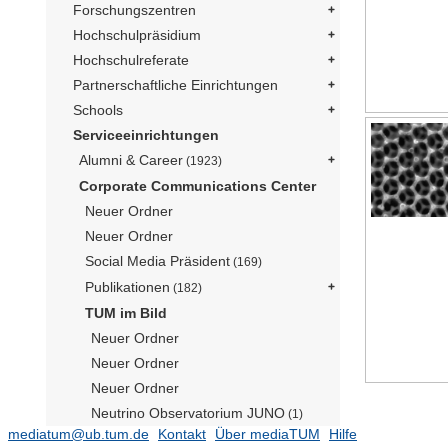
Forschungszentren
Hochschulpräsidium
Hochschulreferate
Partnerschaftliche Einrichtungen
Schools
Serviceeinrichtungen
Alumni & Career
(1923)
Corporate Communications Center
Neuer Ordner
Neuer Ordner
Social Media Präsident
(169)
Publikationen
(182)
TUM im Bild
Neuer Ordner
Neuer Ordner
Neuer Ordner
Neutrino Observatorium JUNO
(1)
mediatum@ub.tum.de
Kontakt
Über mediaTUM
Hilfe
Präsident Emeritus Prof. Dr. Dr. h.c.