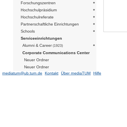
Forschungszentren
Hochschulpräsidium
Hochschulreferate
Partnerschaftliche Einrichtungen
Schools
Serviceeinrichtungen
Alumni & Career
(1923)
Corporate Communications Center
Neuer Ordner
Neuer Ordner
mediatum@ub.tum.de
Kontakt
Über mediaTUM
Hilfe
Social Media Präsident
(169)
Publikationen
(182)
TUM im Bild
Neuer Ordner
Neuer Ordner
Neuer Ordner
Neutrino Observatorium JUNO
(1)
Präsident Emeritus Prof. Dr. Dr. h.c.