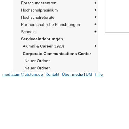
Forschungszentren
Hochschulpräsidium
Hochschulreferate
Partnerschaftliche Einrichtungen
Schools
Serviceeinrichtungen
Alumni & Career
(1923)
Corporate Communications Center
Neuer Ordner
Neuer Ordner
mediatum@ub.tum.de
Kontakt
Über mediaTUM
Hilfe
Social Media Präsident
(169)
Publikationen
(182)
TUM im Bild
Neuer Ordner
Neuer Ordner
Neuer Ordner
Neutrino Observatorium JUNO
(1)
Präsident Emeritus Prof. Dr. Dr. h.c.