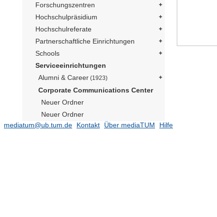
Forschungszentren
Hochschulpräsidium
Hochschulreferate
Partnerschaftliche Einrichtungen
Schools
Serviceeinrichtungen
Alumni & Career
(1923)
Corporate Communications Center
Neuer Ordner
Neuer Ordner
mediatum@ub.tum.de
Kontakt
Über mediaTUM
Hilfe
Social Media Präsident
(169)
Publikationen
(182)
TUM im Bild
Neuer Ordner
Neuer Ordner
Neuer Ordner
Neutrino Observatorium JUNO
(1)
Präsident Emeritus Prof. Dr. Dr. h.c.