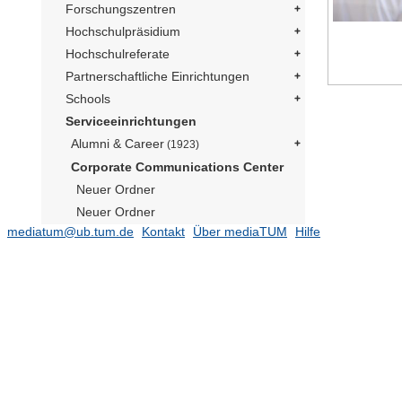
Forschungszentren
Hochschulpräsidium
Hochschulreferate
Partnerschaftliche Einrichtungen
Schools
Serviceeinrichtungen
Alumni & Career
(1923)
Corporate Communications Center
Neuer Ordner
Neuer Ordner
mediatum@ub.tum.de
Kontakt
Über mediaTUM
Hilfe
Social Media Präsident
(169)
Publikationen
(182)
TUM im Bild
Neuer Ordner
Neuer Ordner
Neuer Ordner
Neutrino Observatorium JUNO
(1)
Präsident Emeritus Prof. Dr. Dr. h.c.