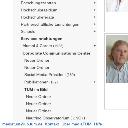
Forschungszentren
Hochschulpräsidium
Hochschulreferate
Partnerschaftliche Einrichtungen
Schools
Serviceeinrichtungen
Alumni & Career
(1923)
Corporate Communications Center
Neuer Ordner
Neuer Ordner
Social Media Präsident
(169)
Publikationen
(182)
TUM im Bild
Neuer Ordner
Neuer Ordner
Neuer Ordner
Neutrino Observatorium JUNO
(1)
mediatum@ub.tum.de
Kontakt
Über mediaTUM
Hilfe
Präsident Emeritus Prof. Dr. Dr. h.c.