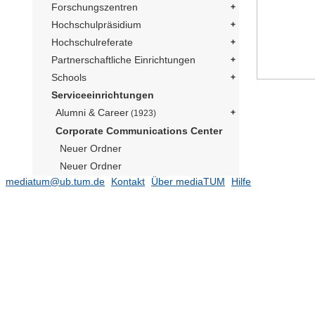
Forschungszentren
Hochschulpräsidium
Hochschulreferate
Partnerschaftliche Einrichtungen
Schools
Serviceeinrichtungen
Alumni & Career
(1923)
Corporate Communications Center
Neuer Ordner
Neuer Ordner
mediatum@ub.tum.de
Kontakt
Über mediaTUM
Hilfe
Social Media Präsident
(169)
Publikationen
(182)
TUM im Bild
Neuer Ordner
Neuer Ordner
Neuer Ordner
Neutrino Observatorium JUNO
(1)
Präsident Emeritus Prof. Dr. Dr. h.c.