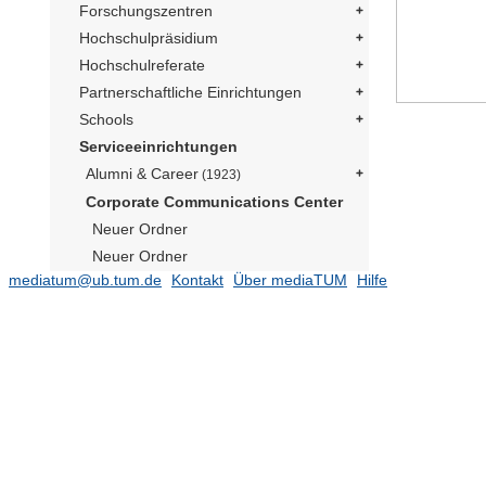
Forschungszentren
Hochschulpräsidium
Hochschulreferate
Partnerschaftliche Einrichtungen
Schools
Serviceeinrichtungen
Alumni & Career
(1923)
Corporate Communications Center
Neuer Ordner
Neuer Ordner
mediatum@ub.tum.de
Kontakt
Über mediaTUM
Hilfe
Social Media Präsident
(169)
Publikationen
(182)
TUM im Bild
Neuer Ordner
Neuer Ordner
Neuer Ordner
Neutrino Observatorium JUNO
(1)
Präsident Emeritus Prof. Dr. Dr. h.c.